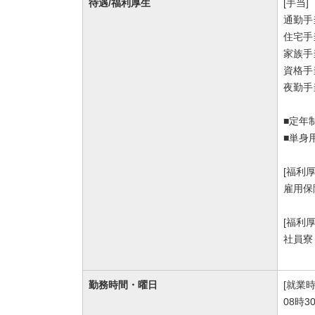
待遇/福利厚生
[手当]
通勤手
住宅手当
家族手
資格手当
夜勤手
■定年
■単身
[福利
雇用保
[福利
社員寮
勤務時間・曜日
[就業時
08時3