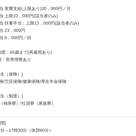
当:実費支給(上限あり)30，000円／月
:上限10，000円(該当者のみ)
当:扶養手当：上限13，000円(該当者のみ)
:23，000円
当:8，000円／回
制度：65歳まで(再雇用あり)
用・世帯用寮あり
厚生（保険）]
険/労災保険/健康保険/厚生年金保険
厚生（制度）]
（独身寮）/社員寮（家族寮）
間]
0分～17時30分（休憩60分）