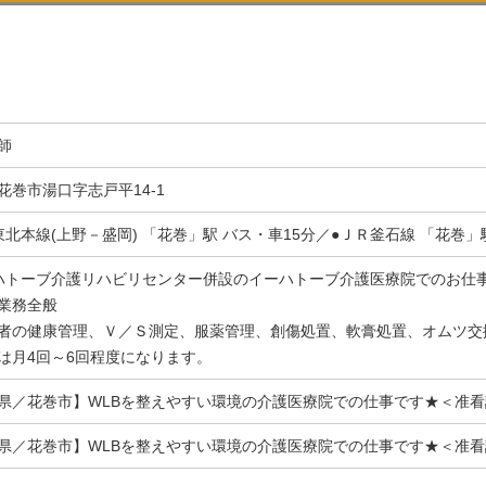
師
花巻市湯口字志戸平14-1
東北本線(上野－盛岡) 「花巻」駅 バス・車15分／●ＪＲ釜石線 「花巻」
ハトーブ介護リハビリセンター併設のイーハトーブ介護医療院でのお仕
業務全般
者の健康管理、Ｖ／Ｓ測定、服薬管理、創傷処置、軟膏処置、オムツ交
は月4回～6回程度になります。
県／花巻市】WLBを整えやすい環境の介護医療院での仕事です★＜准
県／花巻市】WLBを整えやすい環境の介護医療院での仕事です★＜准