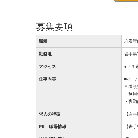
募集要項
職種
准看護
勤務地
岩手県
アクセス
●ＪＲ
仕事内容
■イー
＊看護
・利用
・夜勤
求人の特徴
【岩手
PR・職場情報
【岩手