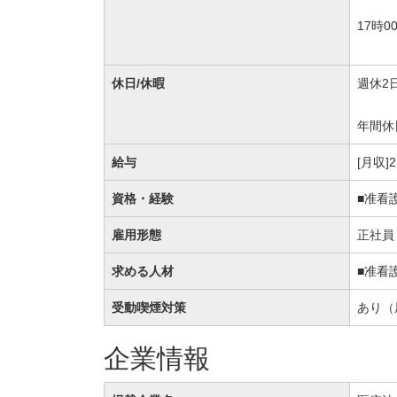
17時0
休日/休暇
週休2
年間休
給与
[月収]
資格・経験
■准看
雇用形態
正社員
求める人材
■准看
受動喫煙対策
あり（
企業情報