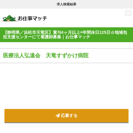
求人検索結果
M
【静岡県／浜松市天竜区】賞与4ヶ月以上×年間休日125日☆地域包
括支援センターにて看護師募集｜お仕事マッチ
医療法人弘遠会 天竜すずかけ病院
応募する