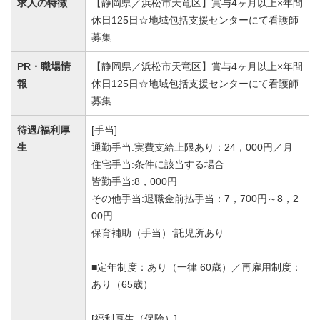
求人の特徴
【静岡県／浜松市天竜区】賞与4ヶ月以上×年間
休日125日☆地域包括支援センターにて看護師
募集
PR・職場情
【静岡県／浜松市天竜区】賞与4ヶ月以上×年間
報
休日125日☆地域包括支援センターにて看護師
募集
待遇/福利厚
[手当]
生
通勤手当:実費支給上限あり：24，000円／月
住宅手当:条件に該当する場合
皆勤手当:8，000円
その他手当:退職金前払手当：7，700円～8，2
00円
保育補助（手当）:託児所あり
■定年制度：あり（一律 60歳）／再雇用制度：
あり（65歳）
[福利厚生（保険）]