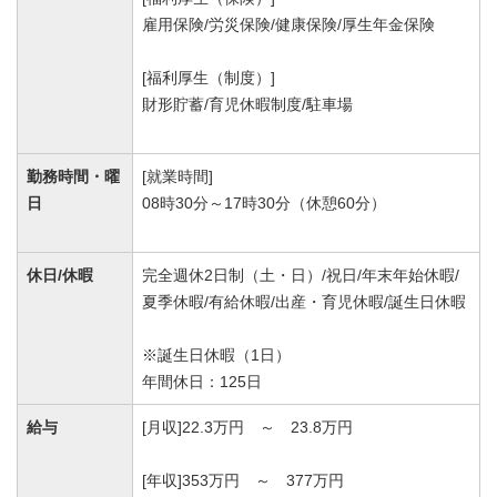
雇用保険/労災保険/健康保険/厚生年金保険
[福利厚生（制度）]
財形貯蓄/育児休暇制度/駐車場
勤務時間・曜
[就業時間]
日
08時30分～17時30分（休憩60分）
休日/休暇
完全週休2日制（土・日）/祝日/年末年始休暇/
夏季休暇/有給休暇/出産・育児休暇/誕生日休暇
※誕生日休暇（1日）
年間休日：125日
給与
[月収]22.3万円 ～ 23.8万円
[年収]353万円 ～ 377万円