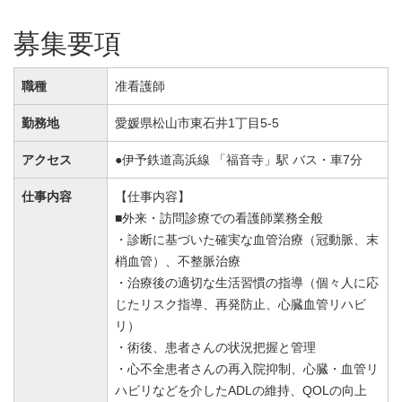
募集要項
職種
准看護師
勤務地
愛媛県松山市東石井1丁目5-5
アクセス
●伊予鉄道高浜線 「福音寺」駅 バス・車7分
仕事内容
【仕事内容】
■外来・訪問診療での看護師業務全般
・診断に基づいた確実な血管治療（冠動脈、末
梢血管）、不整脈治療
・治療後の適切な生活習慣の指導（個々人に応
じたリスク指導、再発防止、心臓血管リハビ
リ）
・術後、患者さんの状況把握と管理
・心不全患者さんの再入院抑制、心臓・血管リ
ハビリなどを介したADLの維持、QOLの向上