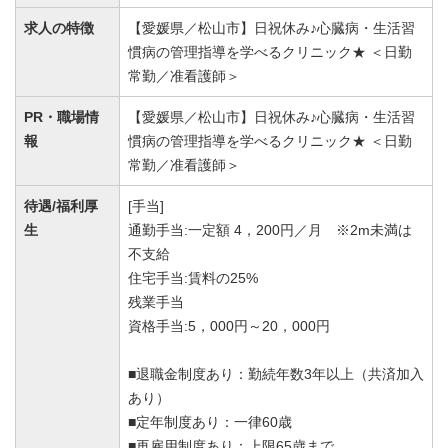
求人の特徴
【愛媛県／松山市】日祝休み♪心臓病・生活習
慣病の管理指導を学べるクリニック★ ＜日勤
常勤／准看護師＞
PR・職場情
【愛媛県／松山市】日祝休み♪心臓病・生活習
報
慣病の管理指導を学べるクリニック★ ＜日勤
常勤／准看護師＞
待遇/福利厚
[手当]
生
通勤手当:一定額 4，200円／月 ※2m未満は
不支給
住宅手当:賃料の25%
残業手当
資格手当:5，000円～20，000円
■退職金制度あり：勤続年数3年以上（共済加入
あり）
■定年制度あり：一律60歳
■再雇用制度あり：上限65歳まで