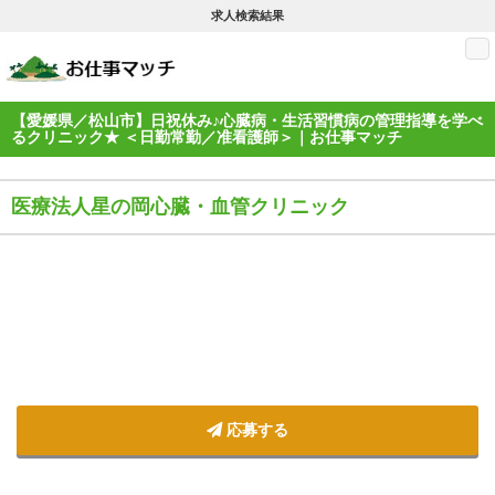
求人検索結果
M
【愛媛県／松山市】日祝休み♪心臓病・生活習慣病の管理指導を学べ
るクリニック★ ＜日勤常勤／准看護師＞｜お仕事マッチ
医療法人星の岡心臓・血管クリニック
応募する