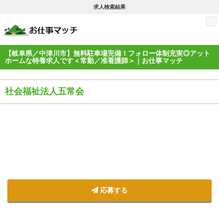
求人検索結果
M
【岐阜県／中津川市】無料駐車場完備！フォロー体制充実◎アット
ホームな特養求人です＜常勤／准看護師＞｜お仕事マッチ
社会福祉法人五常会
応募する