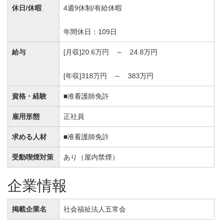
休日/休暇
4週9休制/有給休暇
年間休日：109日
給与
[月収]20.6万円 ～ 24.8万円
[年収]318万円 ～ 383万円
資格・経験
■准看護師免許
雇用形態
正社員
求める人材
■准看護師免許
受動喫煙対策
あり（屋内禁煙）
企業情報
掲載企業名
社会福祉法人五常会