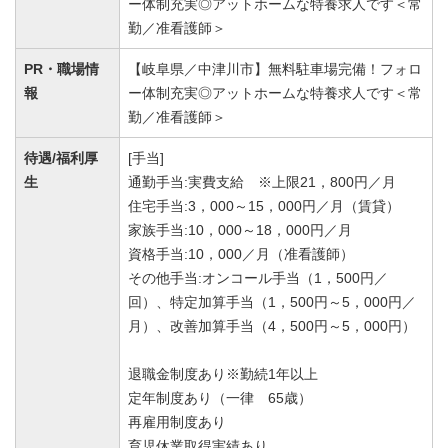
ー体制充実◎アットホームな特養求人です＜常
勤／准看護師＞
PR・職場情
【岐阜県／中津川市】無料駐車場完備！フォロ
報
ー体制充実◎アットホームな特養求人です＜常
勤／准看護師＞
待遇/福利厚
[手当]
生
通勤手当:実費支給 ※上限21，800円／月
住宅手当:3，000～15，000円／月（賃貸）
家族手当:10，000～18，000円／月
資格手当:10，000／月（准看護師）
その他手当:オンコール手当（1，500円／
回）、特定加算手当（1，500円～5，000円／
月）、改善加算手当（4，500円～5，000円）
退職金制度あり※勤続1年以上
定年制度あり（一律 65歳）
再雇用制度あり
育児休業取得実績あり