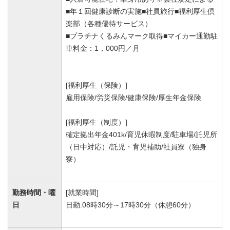
■年１回健康診断の実施■社員旅行■福利厚生倶
楽部（各種優待サービス）
■プラチナくるみんマーク取得■マイカー通勤駐
車料金：1，000円／月
[福利厚生（保険）]
雇用保険/労災保険/健康保険/厚生年金保険
[福利厚生（制度）]
確定拠出年金401k/育児休暇制度/駐車場/託児所
（日中対応）/託児・育児補助/社員寮（独身
寮）
勤務時間・曜
[就業時間]
日
日勤:08時30分～17時30分（休憩60分）