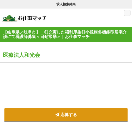
求人検索結果
M
【岐阜県／岐阜市】 ◎充実した福利厚生◎小規模多機能型居宅介
護にて看護師募集＜日勤常勤＞｜お仕事マッチ
医療法人和光会
応募する