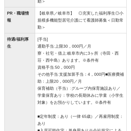
勤＞
PR・職場情
【岐阜県／岐阜市】 ◎充実した福利厚生◎小
報
規模多機能型居宅介護にて看護師募集＜日勤常
勤＞
待遇/福利厚
[手当]
生
通勤手当:上限30，000円／月
寮・社宅・借上:岐阜市内に3ヶ所（寺田・西
荘・西中島）あります。※条件有
資格手当:50，000円
その他手当:支援加算手当：4，000円■医療費補
助：上限20，000円／月
保育補助（手当）:グループ内保育施設あり／
学童保育あり：学校の長期休みに学童（小学生
対象）をお預かりしています。※条件有
■定年制度：あり（一律 65歳）／再雇用制度：
あり
■入居可能住宅：単身用あり※会社規定による