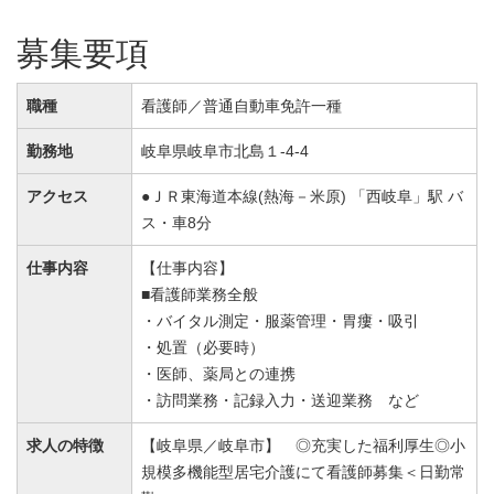
募集要項
職種
看護師／普通自動車免許一種
勤務地
岐阜県岐阜市北島１-4-4
アクセス
●ＪＲ東海道本線(熱海－米原) 「西岐阜」駅 バ
ス・車8分
仕事内容
【仕事内容】
■看護師業務全般
・バイタル測定・服薬管理・胃瘻・吸引
・処置（必要時）
・医師、薬局との連携
・訪問業務・記録入力・送迎業務 など
求人の特徴
【岐阜県／岐阜市】 ◎充実した福利厚生◎小
規模多機能型居宅介護にて看護師募集＜日勤常