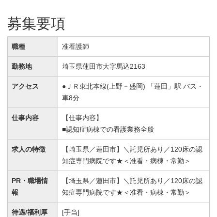
募集要項
職種
准看護師
勤務地
埼玉県蓮田市大字馬込2163
アクセス
●ＪＲ東北本線(上野－盛岡) 「蓮田」駅 バス・
車8分
仕事内容
【仕事内容】
■認知症病棟での看護業務全般
求人の特徴
【埼玉県／蓮田市】＼託児所あり／120床の認
知症専門病院です★＜准看・病棟・常勤＞
PR・職場情
【埼玉県／蓮田市】＼託児所あり／120床の認
報
知症専門病院です★＜准看・病棟・常勤＞
待遇/福利厚
[手当]