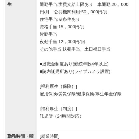
生
通勤手当:実費支給上限あり 車通勤:20，000
円/月 公共機関利用:50，000円/月
住宅手当:※条件あり
資格手当:15，000円/月
皆勤手当
夜勤手当:12，000円/回
その他手当:扶養手当、土日祝日手当
■退職金制度あり(勤続年数4年以上)
■院内託児所あり(ライブカメラ設置)
[福利厚生（保険）]
雇用保険/労災保険/健康保険/厚生年金保険
[福利厚生（制度）]
託児所（24時間対応）
勤務時間・曜
[就業時間]