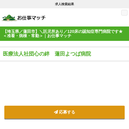
求人検索結果
M
【埼玉県／蓮田市】＼託児所あり／120床の認知症専門病院です★
＜准看・病棟・常勤＞｜お仕事マッチ
医療法人社団心の絆 蓮田よつば病院
応募する