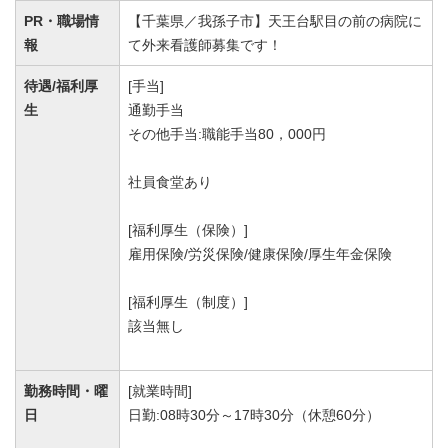
PR・職場情
【千葉県／我孫子市】天王台駅目の前の病院に
報
て外来看護師募集です！
待遇/福利厚
[手当]
生
通勤手当
その他手当:職能手当80，000円
社員食堂あり
[福利厚生（保険）]
雇用保険/労災保険/健康保険/厚生年金保険
[福利厚生（制度）]
該当無し
勤務時間・曜
[就業時間]
日
日勤:08時30分～17時30分（休憩60分）