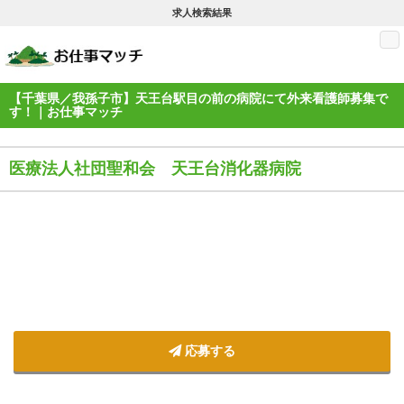
求人検索結果
M
【千葉県／我孫子市】天王台駅目の前の病院にて外来看護師募集で
す！｜お仕事マッチ
医療法人社団聖和会 天王台消化器病院
応募する