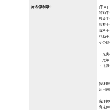
待遇/福利厚生
[手当]
通勤手
残業手
調整手当
資格手当
精勤手
その他
・充実
・定年
・退職
[福利
雇用保
[福利
育児休