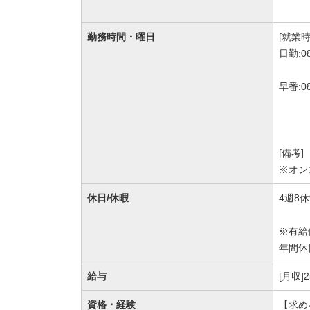
勤務時間・曜日
[就業時
日勤:0
早番:0
[備考]
※オン
休日/休暇
4週8
※有給
年間休
給与
[月収]
資格・経験
【求め