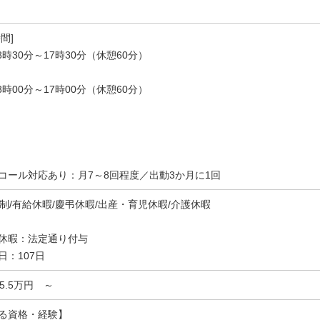
間]
8時30分～17時30分（休憩60分）
8時00分～17時00分（休憩60分）
コール対応あり：月7～8回程度／出動3か月に1回
休制/有給休暇/慶弔休暇/出産・育児休暇/介護休暇
休暇：法定通り付与
日：107日
25.5万円 ～
る資格・経験】