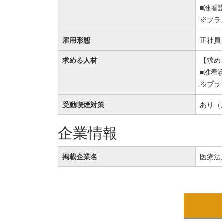
■准看
※ブラ
雇用形態
正社員
求める人材
【求め
■准看
※ブラ
受動喫煙対策
あり（
企業情報
掲載企業名
医療法