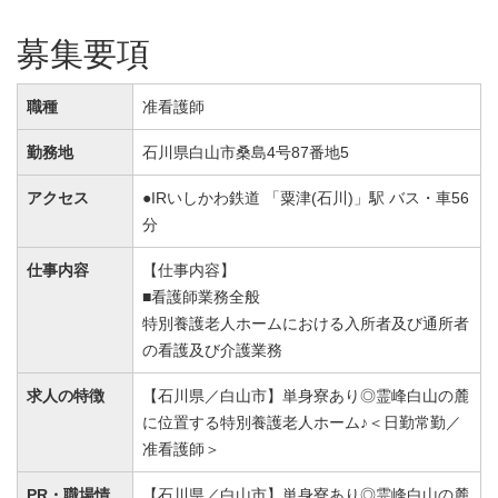
募集要項
職種
准看護師
勤務地
石川県白山市桑島4号87番地5
アクセス
●IRいしかわ鉄道 「粟津(石川)」駅 バス・車56
分
仕事内容
【仕事内容】
■看護師業務全般
特別養護老人ホームにおける入所者及び通所者
の看護及び介護業務
求人の特徴
【石川県／白山市】単身寮あり◎霊峰白山の麓
に位置する特別養護老人ホーム♪＜日勤常勤／
准看護師＞
PR・職場情
【石川県／白山市】単身寮あり◎霊峰白山の麓