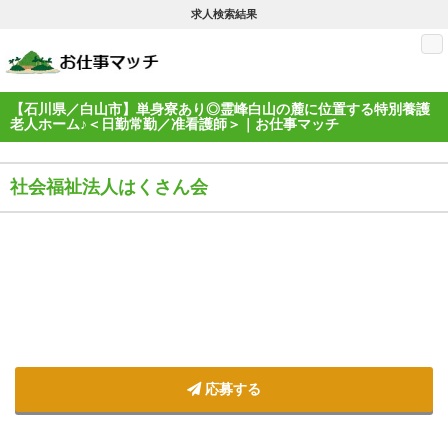
求人検索結果
M
【石川県／白山市】単身寮あり◎霊峰白山の麓に位置する特別養護
老人ホーム♪＜日勤常勤／准看護師＞｜お仕事マッチ
社会福祉法人はくさん会
応募する