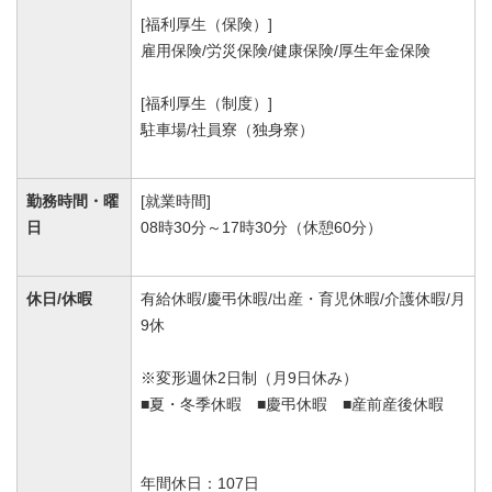
[福利厚生（保険）]
雇用保険/労災保険/健康保険/厚生年金保険
[福利厚生（制度）]
駐車場/社員寮（独身寮）
勤務時間・曜
[就業時間]
日
08時30分～17時30分（休憩60分）
休日/休暇
有給休暇/慶弔休暇/出産・育児休暇/介護休暇/月
9休
※変形週休2日制（月9日休み）
■夏・冬季休暇 ■慶弔休暇 ■産前産後休暇
年間休日：107日