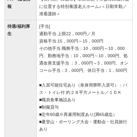
報
に位置する特別養護老人ホーム♪＜日勤常勤／
准看護師＞
待遇/福利厚
[手当]
生
通勤手当:上限22，000円／月
資格手当:15，000円～15，000円
その他手当:職務手当：10，000円～10，000
円、勤務地手当：10，000円～10，000円、処
遇改善支援手当 ：3，000円～3，000円、オン
コール手当：3，000円、休日手当：1，500円
■入居可能住宅あり（単身用寮即入居可）：バ
ス・トイレ付 約２８平方メートル／１ＤＫ
■職員食事施設あり
■制服貸与
■定年60歳※再雇用制度あり(満65歳迄）
■夏登山・ボーリング大会・運動会・社員旅行
あり