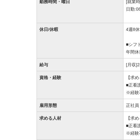
勤務時間・曜日
[就業時
日勤:0
休日/休暇
4週8
■シフ
年間休
給与
[月収]
資格・経験
【求め
■正看
※経験
雇用形態
正社員
求める人材
【求め
■正看
※経験