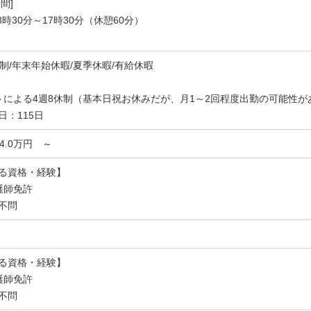
間]
8時30分～17時30分（休憩60分）
休制/年末年始休暇/夏季休暇/有給休暇
トによる4週8休制（基本日祝お休みだが、月1～2回程度出勤の可能性が
日：115日
24.0万円 ～
る資格・経験】
護師免許
不問
る資格・経験】
護師免許
不問