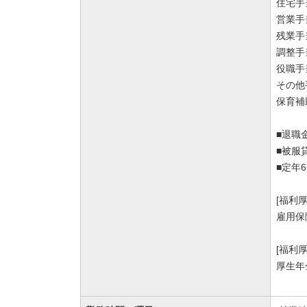
住宅手
営業手
残業手
調整手当
役職手
その他
保育補
■退職
■被服
■定年
[福利
雇用保
[福利
厚生年