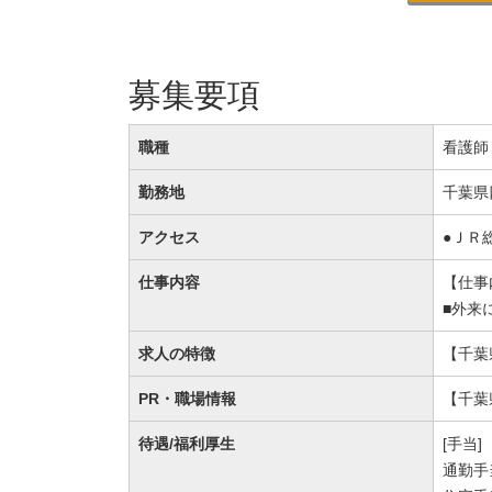
募集要項
職種
看護師
勤務地
千葉県
アクセス
●ＪＲ
仕事内容
【仕事
■外来
求人の特徴
【千葉
PR・職場情報
【千葉
待遇/福利厚生
[手当]
通勤手