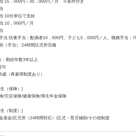
当:15，000円～30，000円／月 ※条件付き
当
当:10分単位で支給
:10，000円／月
当
手当:扶養手当：配偶者10，000円、子ども5，000円／人、職務手当：7
助（手当）:24時間託児所完備
金：勤続年数3年以上
貸与
65歳（再雇用制度あり）
厚生（保険）]
険/労災保険/健康保険/厚生年金保険
厚生（制度）]
金基金/託児所（24時間対応）/託児・育児補助/その他制度