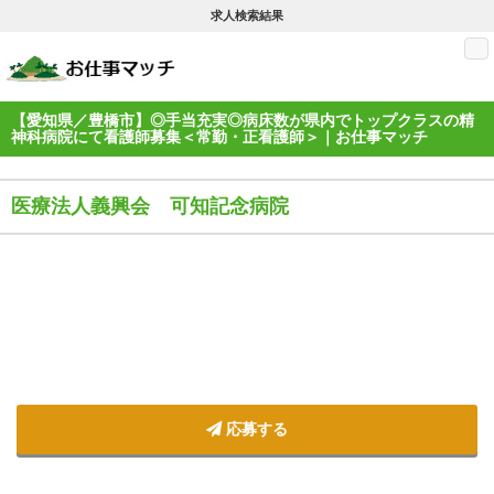
求人検索結果
M
【愛知県／豊橋市】◎手当充実◎病床数が県内でトップクラスの精
神科病院にて看護師募集＜常勤・正看護師＞｜お仕事マッチ
医療法人義興会 可知記念病院
応募する