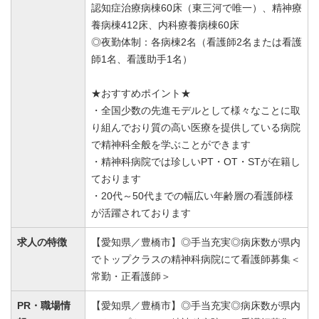
認知症治療病棟60床（東三河で唯一）、精神療
養病棟412床、内科療養病棟60床
◎夜勤体制：各病棟2名（看護師2名または看護
師1名、看護助手1名）
★おすすめポイント★
・全国少数の先進モデルとして様々なことに取
り組んでおり質の高い医療を提供している病院
で精神科全般を学ぶことができます
・精神科病院では珍しいPT・OT・STが在籍し
ております
・20代～50代までの幅広い年齢層の看護師様
が活躍されております
求人の特徴
【愛知県／豊橋市】◎手当充実◎病床数が県内
でトップクラスの精神科病院にて看護師募集＜
常勤・正看護師＞
PR・職場情
【愛知県／豊橋市】◎手当充実◎病床数が県内