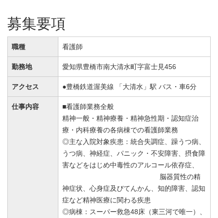
募集要項
職種
看護師
勤務地
愛知県豊橋市南大清水町字富士見456
アクセス
●豊橋鉄道渥美線 「大清水」駅 バス・車6分
仕事内容
■看護師業務全般
精神一般・精神療養・精神急性期・認知症治
療・内科療養の各病棟での看護師業務
◎主な入院対象疾患：統合失調症、躁うつ病、
うつ病、神経症、パニック・不安障害、摂食障
害などをはじめ中毒性のアルコール依存症、
脳器質性の精
神症状、心身症及びてんかん、知的障害、認知
症など精神医療に関わる疾患
◎病棟：スーパー救急48床（東三河で唯一）、