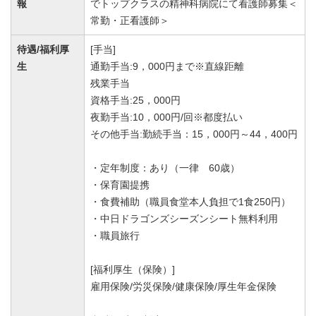
報
でトップクラスの精神科病院にて看護師募集＜
常勤・正看護師＞
待遇/福利厚
[手当]
生
通勤手当:9，000円まで※直線距離
残業手当
資格手当:25，000円
夜勤手当:10，000円/回※都度払い
その他手当:勤続手当：15，000円～44，400円
・定年制度：あり（一律 60歳）
・保育園提携
・食費補助（職員食堂本人負担で1食250円）
・中日ドラゴンズシーズンシート無料利用
・職員旅行
[福利厚生（保険）]
雇用保険/労災保険/健康保険/厚生年金保険