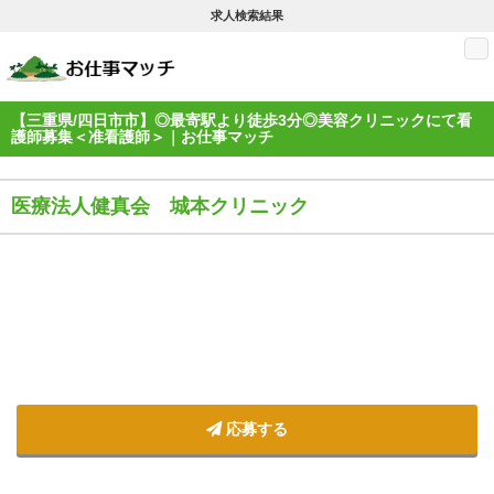
求人検索結果
M
【三重県/四日市市】◎最寄駅より徒歩3分◎美容クリニックにて看
護師募集＜准看護師＞｜お仕事マッチ
医療法人健真会 城本クリニック
応募する