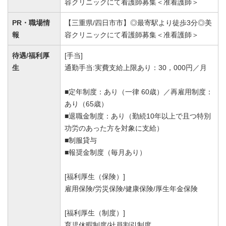
容クリニックにて看護師募集＜准看護師＞
PR・職場情
【三重県/四日市市】◎最寄駅より徒歩3分◎美
報
容クリニックにて看護師募集＜准看護師＞
待遇/福利厚
[手当]
生
通勤手当:実費支給上限あり：30，000円／月
■定年制度：あり（一律 60歳）／再雇用制度：
あり（65歳）
■退職金制度：あり（勤続10年以上で且つ特別
功労のあった方を対象に支給）
■制服貸与
■報奨金制度（毎月あり）
[福利厚生（保険）]
雇用保険/労災保険/健康保険/厚生年金保険
[福利厚生（制度）]
育児休暇制度/社員割引制度