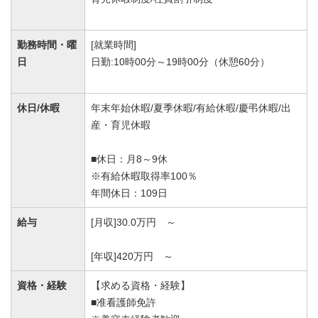
勤務時間・曜
[就業時間]
日
日勤:10時00分～19時00分（休憩60分）
休日/休暇
年末年始休暇/夏季休暇/有給休暇/慶弔休暇/出
産・育児休暇
■休日：月8～9休
※有給休暇取得率100％
年間休日：109日
給与
[月収]30.0万円 ～
[年収]420万円 ～
資格・経験
【求める資格・経験】
■准看護師免許