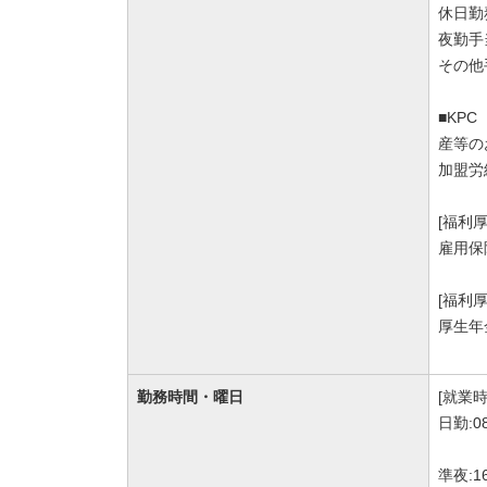
休日勤
夜勤手
その他
■KP
産等の
加盟労
[福利
雇用保
[福利
厚生年
勤務時間・曜日
[就業時
日勤:0
準夜:1