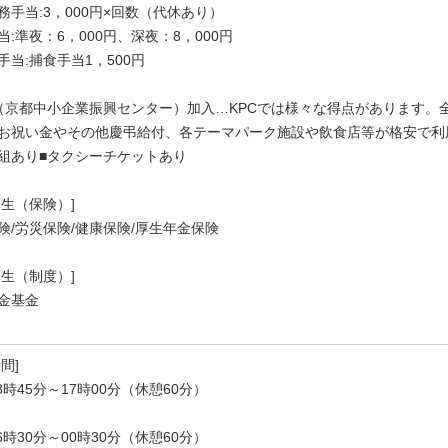
務手当:3，000円×回数（代休あり）
当:準夜：6，000円、深夜：8，000円
手当:捕食手当1，500円
C（京都中小企業振興センター）加入…KPCでは様々な得点があります
お祝い金やその他慶弔給付、各テーマパーク施設や飲食店等が格安で利
組あり■タクシーチケットあり
厚生（保険）]
険/労災保険/健康保険/厚生年金保険
厚生（制度）]
金基金
間]
8時45分～17時00分（休憩60分）
6時30分～00時30分（休憩60分）