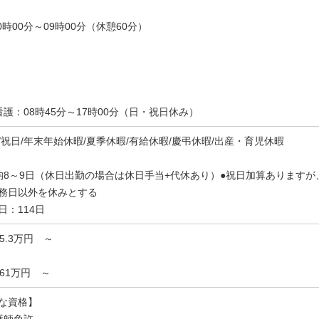
0時00分～09時00分（休憩60分）
看護：08時45分～17時00分（日・祝日休み）
/祝日/年末年始休暇/夏季休暇/有給休暇/慶弔休暇/出産・育児休暇
均8～9日（休日出勤の場合は休日手当+代休あり）●祝日加算あります
務日以外を休みとする
日：114日
25.3万円 ～
]361万円 ～
な資格】
護師免許