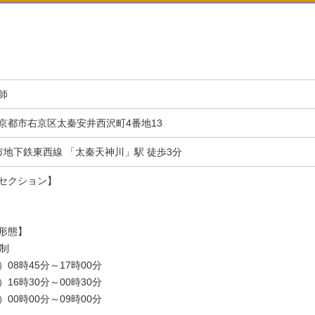
師
京都市右京区太秦安井西沢町4番地13
市地下鉄東西線 「太秦天神川」駅 徒歩3分
セクション】
形態】
替制
08時45分～17時00分
16時30分～00時30分
00時00分～09時00分