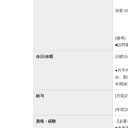
深夜:0
[備考]
■訪問
休日/休暇
日曜日
●月平
め、勤
年間休
給与
[月収]
[年収
資格・経験
【必要
■准看