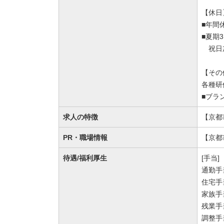
【休日
■年間休
■夏期
祝日加
【その
各種研
■ブラ
求人の特徴
【京都
PR・職場情報
【京都
待遇/福利厚生
[手当]
通勤手
住宅手
家族手
残業手
調整手