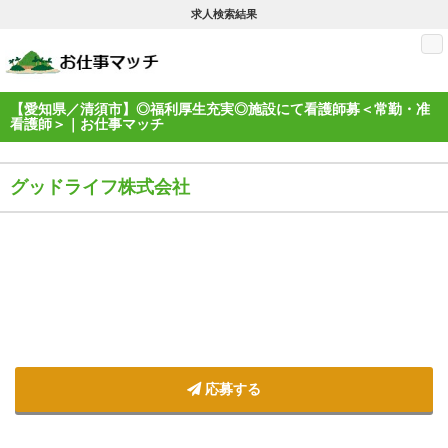
求人検索結果
M
【愛知県／清須市】◎福利厚生充実◎施設にて看護師募＜常勤・准
看護師＞｜お仕事マッチ
グッドライフ株式会社
応募する