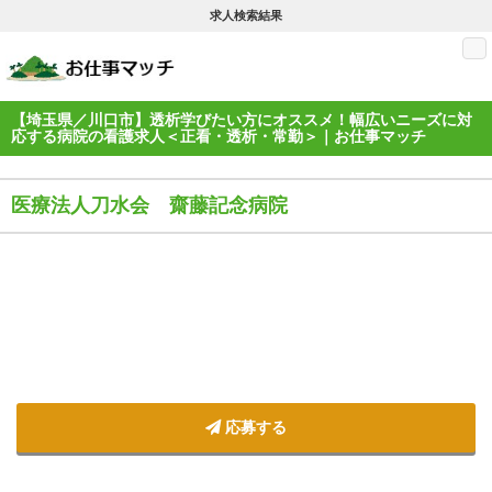
求人検索結果
M
【埼玉県／川口市】透析学びたい方にオススメ！幅広いニーズに対
応する病院の看護求人＜正看・透析・常勤＞｜お仕事マッチ
医療法人刀水会 齋藤記念病院
応募する