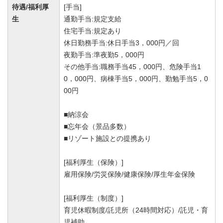
待遇/福利厚
[手当]
生
通勤手当:規定支給
住宅手当:規定あり
休日勤務手当:休日手当3，000円／回
夜勤手当:準夜勤5，000円
その他手当:職務手当45，000円、危険手当1
0，000円、病棟手当5，000円、勤勉手当5，0
00円
■納涼会
■忘年会（景品多数）
■リゾート施設との提携あり
[福利厚生（保険）]
雇用保険/労災保険/健康保険/厚生年金保険
[福利厚生（制度）]
育児休暇制度/託児所（24時間対応）/託児・育
児補助