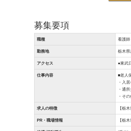
募集要項
職種
看護師
勤務地
栃木県
アクセス
●東武
仕事内容
■老人
・入居
・通所
・その
求人の特徴
【栃木
PR・職場情報
【栃木