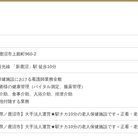
鹿沼市上殿町960-2
日光線 「新鹿沼」駅 徒歩10分
保健施設における看護師業務全般
者様の健康管理（バイタル測定、服薬管理）
介助、食事介助、入浴介助、排泄介助
他付随する業務
県／鹿沼市】大手法人運営★駅チカ10分の老人保健施設です＜正看・
県／鹿沼市】大手法人運営★駅チカ10分の老人保健施設です＜正看・