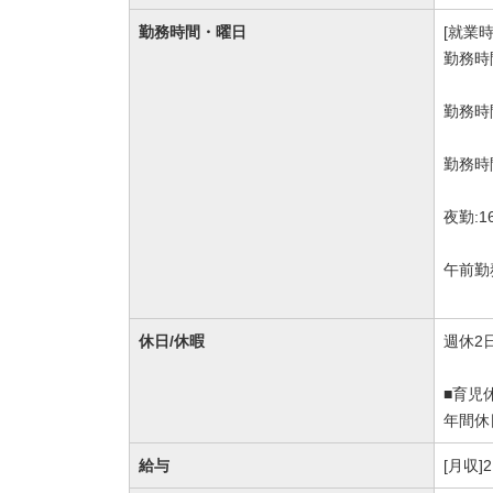
勤務時間・曜日
[就業時
勤務時
勤務時
勤務時
夜勤:1
午前勤
休日/休暇
週休2
■育児
年間休
給与
[月収]