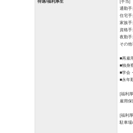
待遇/福利厚生
[手当]
通勤手
住宅手
家族手
資格手当
夜勤手
その他
■再雇
■独身
■学会
■永年
[福利
雇用保
[福利
駐車場