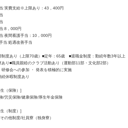
当:実費支給※上限あり：43，400円
当
当
:8，000円
当:夜間看護手当：10，000円
手当:処遇改善手当
用制度あり（上限70歳）■定年：65歳 ■退職金制度：勤続年数3年以上
寮あり■職員親睦のクラブ活動あり（運動部11部・文化部2部）
・研修会への参加 ・ 発表を積極的に実施
勤続休暇制度あり
厚生（保険）]
険/労災保険/健康保険/厚生年金保険
厚生（制度）]
/その他制度/社員寮（独身寮）