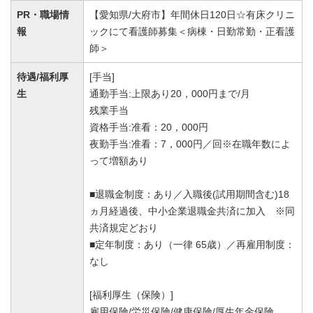
PR・職場情
【愛知県/大府市】年間休日120日☆有床クリニ
報
ックにて看護師募集＜病棟・日勤常勤・正看護
師＞
待遇/福利厚
[手当]
生
通勤手当:上限あり20，000円まで/月
残業手当
資格手当:准看：20，000円
夜勤手当:准看：7，000円／回※在職年数によ
って増額あり
■退職金制度：あり／入職後(試用期間含む)18
ヵ月経過後、中小企業退職金共済に加入 ※同
共済規定どおり
■定年制度：あり（一律 65歳）／再雇用制度：
なし
[福利厚生（保険）]
雇用保険/労災保険/健康保険/厚生年金保険