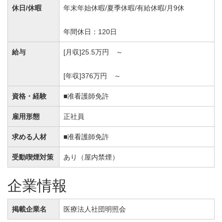
休日/休暇
年末年始休暇/夏季休暇/有給休暇/月9休
年間休日：120日
給与
[月収]25.5万円 ～
[年収]376万円 ～
資格・経験
■准看護師免許
雇用形態
正社員
求める人材
■准看護師免許
受動喫煙対策
あり（屋内禁煙）
企業情報
掲載企業名
医療法人社団明照会