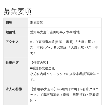
募集要項
職種
准看護師
勤務地
愛知県大府市吉田町半ノ木46番地
アクセス
●ＪＲ東海道本線(熱海－米原) 「大府」駅 バ
ス・車9分／●ＪＲ武豊線 「大府」駅 バス・車
9分
仕事内容
【仕事内容】
■看護師業務全般
小児科内科クリニックでの病棟准看護師募集で
す。
求人の特徴
【愛知県/大府市】年間休日120日☆有床クリニ
ックにて看護師募集＜病棟・日勤常勤・正看護
師＞