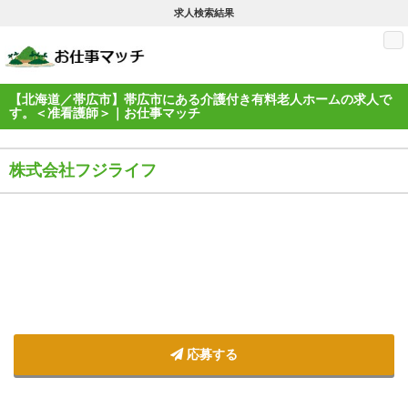
求人検索結果
M
【北海道／帯広市】帯広市にある介護付き有料老人ホームの求人で
す。＜准看護師＞｜お仕事マッチ
株式会社フジライフ
応募する