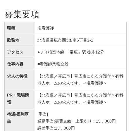
募集要項
職種
准看護師
勤務地
北海道帯広市西3条南6丁目2-1
アクセス
●ＪＲ根室本線 「帯広」駅 徒歩12分
仕事内容
■看護師業務全般
求人の特徴
【北海道／帯広市】帯広市にある介護付き有料
老人ホームの求人です。＜准看護師＞
PR・職場情
【北海道／帯広市】帯広市にある介護付き有料
報
老人ホームの求人です。＜准看護師＞
待遇/福利厚
[手当]
生
通勤手当:実費支給 上限あり：15，000円
調整手当:15，000円