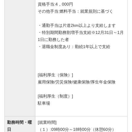
資格手当:4，000円
その他手当:燃料手当：就業規則に基づく
・通勤手当は片道2km以上より支給します
・特別期間勤務割増手当支給※12月31日～1月
1日に勤務した者
・退職金制度あり：勤続1年以上で支給
[福利厚生（保険）]
雇用保険/労災保険/健康保険/厚生年金保険
[福利厚生（制度）]
駐車場
勤務時間・曜
[就業時間]
日
（１）:09時00分～18時00分（休憩60分）