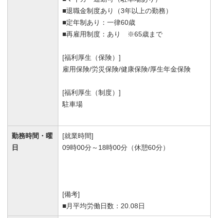
■退職金制度あり（3年以上の勤務）
■定年制あり：一律60歳
■再雇用制度：あり ※65歳まで
[福利厚生（保険）]
雇用保険/労災保険/健康保険/厚生年金保険
[福利厚生（制度）]
駐車場
勤務時間・曜
[就業時間]
日
09時00分～18時00分（休憩60分）
[備考]
■月平均労働日数：20.08日