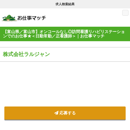
求人検索結果
M
【富山県／富山市】オンコールなし◎訪問看護リハビリステーショ
ンでのお仕事★＜日勤常勤／正看護師＞｜お仕事マッチ
株式会社ラルジャン
応募する