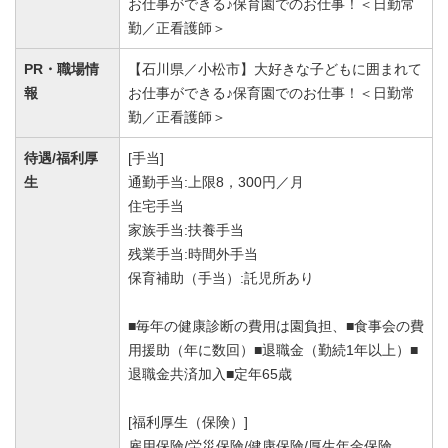
お仕事ができる♪保育園でのお仕事！＜日勤常
勤／正看護師＞
PR・職場情
【石川県／小松市】大好きな子どもに囲まれて
報
お仕事ができる♪保育園でのお仕事！＜日勤常
勤／正看護師＞
待遇/福利厚
[手当]
生
通勤手当:上限8，300円／月
住宅手当
家族手当:扶養手当
残業手当:時間外手当
保育補助（手当）:託児所あり
■毎年の健康診断の費用は園負担、■食事会の費
用援助（年に数回）■退職金（勤続1年以上）■
退職金共済加入■定年65歳
[福利厚生（保険）]
雇用保険/労災保険/健康保険/厚生年金保険