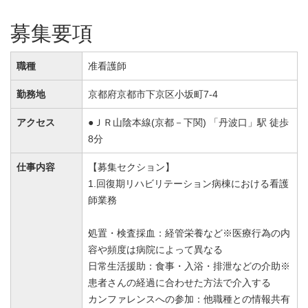
募集要項
職種
准看護師
勤務地
京都府京都市下京区小坂町7-4
アクセス
●ＪＲ山陰本線(京都－下関) 「丹波口」駅 徒歩
8分
仕事内容
【募集セクション】
1.回復期リハビリテーション病棟における看護
師業務
処置・検査採血：経管栄養など※医療行為の内
容や頻度は病院によって異なる
日常生活援助：食事・入浴・排泄などの介助※
患者さんの経過に合わせた方法で介入する
カンファレンスへの参加：他職種との情報共有