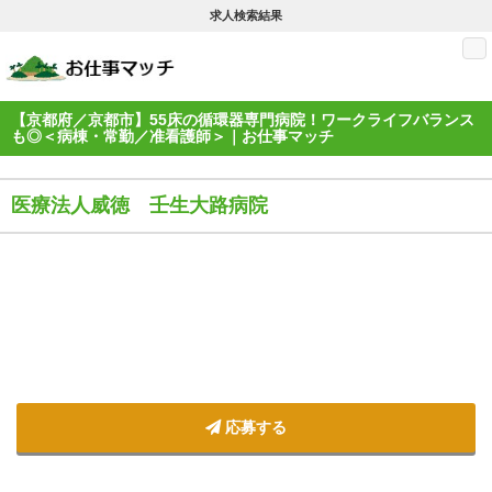
求人検索結果
M
【京都府／京都市】55床の循環器専門病院！ワークライフバランス
も◎＜病棟・常勤／准看護師＞｜お仕事マッチ
医療法人威徳 壬生大路病院
応募する