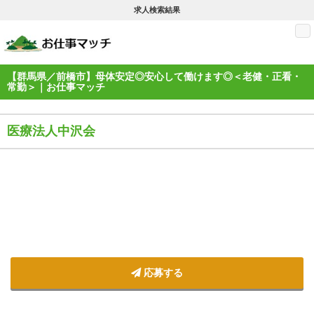
求人検索結果
M
【群馬県／前橋市】母体安定◎安心して働けます◎＜老健・正看・
常勤＞｜お仕事マッチ
医療法人中沢会
応募する