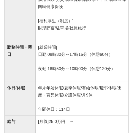
国民健康保険
[福利厚生（制度）]
財形貯蓄/駐車場/社員旅行
勤務時間・曜
[就業時間]
日
日勤:08時30分～17時15分（休憩60分）
夜勤:16時50分～10時00分（休憩120分）
休日/休暇
年末年始休暇/夏季休暇/有給休暇/慶弔休暇/出
産・育児休暇/介護休暇/月9休
年間休日：114日
給与
[月収]25.0万円 ～