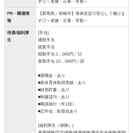
す◎＜老健・正看・常勤＞
PR・職場情
【群馬県／前橋市】母体安定◎安心して働けま
報
す◎＜老健・正看・常勤＞
待遇/福利厚
[手当]
生
通勤手当
残業手当
精勤手当:1，000円／日
夜勤手当:10，000円／回
■退職金：あり
■産休育休取得実績：あり
■財形貯蓄：あり
■制服貸与：あり
■職員旅行（年1回）
■忘年会、歓迎会あり
[福利厚生（保険）]
雇用保険/労災保険/健康保険/厚生年金保険/医師