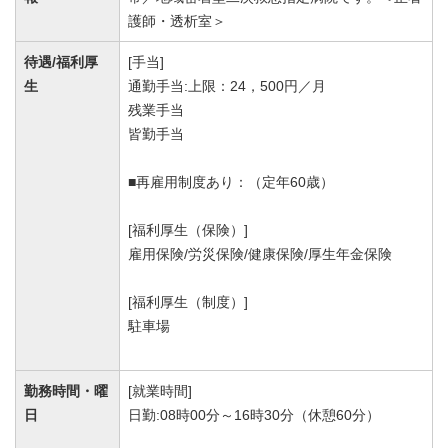
護師・透析室＞
待遇/福利厚
[手当]
生
通勤手当:上限：24，500円／月
残業手当
皆勤手当
■再雇用制度あり：（定年60歳）
[福利厚生（保険）]
雇用保険/労災保険/健康保険/厚生年金保険
[福利厚生（制度）]
駐車場
勤務時間・曜
[就業時間]
日
日勤:08時00分～16時30分（休憩60分）