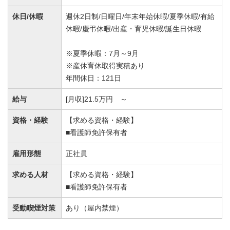
休日/休暇
週休2日制/日曜日/年末年始休暇/夏季休暇/有給
休暇/慶弔休暇/出産・育児休暇/誕生日休暇
※夏季休暇：7月～9月
※産休育休取得実積あり
年間休日：121日
給与
[月収]21.5万円 ～
資格・経験
【求める資格・経験】
■看護師免許保有者
雇用形態
正社員
求める人材
【求める資格・経験】
■看護師免許保有者
受動喫煙対策
あり（屋内禁煙）