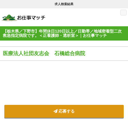
求人検索結果
M
【栃木県／下野市】年間休日120日以上／日勤帯／地域密着型二次
救急指定病院です。＜正看護師・透析室＞｜お仕事マッチ
医療法人社団友志会 石橋総合病院
応募する